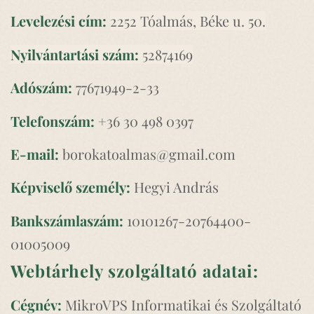
Levelezési cím:
2252 Tóalmás, Béke u. 50.
Nyilvántartási szám:
52874169
Adószám:
77671949-2-33
Telefonszám:
+36 30 498 0397
E-mail:
borokatoalmas@gmail.com
Képviselő személy:
Hegyi András
Bankszámlaszám:
10101267-20764400-
01005009
Webtárhely szolgáltató adatai:
Cégnév:
MikroVPS Informatikai és Szolgáltató