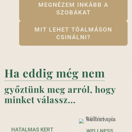
MEGNÉZEM INKÁBB A
SZOBÁKAT
MIT LEHET TÓALMÁSON
CSINÁLNI?
Ha eddig még nem
győztünk meg arról, hogy
minket válassz...
HATALMAS KERT
WELLNESS