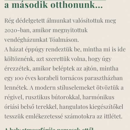
a második otthonunk...
Rég dédelgetett álmunkat valósítottuk meg
2020-ban, amikor megnyitottuk
vendégházunkat Tóalmáson.
A házat éppúgy rendeztük be, mintha mi is ide
költöznénk, azt szerettük volna, hogy úgy
érezzétek, amikor beléptek az ajtón, mintha
egy 100 éves korabeli tornácos parasztházban
lennétek. A modern stíluselemeket ötvöztük a
régivel, rusztikus bútorokkal, harmónikus
óriási belső terekkel, hangulatos kiegészítőkel
tesszük emlékezetessé számotokra az ittlétet.
A hely atmoszférája nemcsak ettől