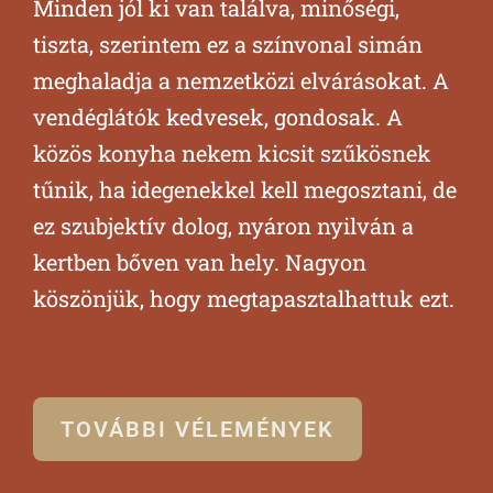
Minden jól ki van találva, minőségi,
kén
tiszta, szerintem ez a színvonal simán
fel
meghaladja a nemzetközi elvárásokat. A
vendéglátók kedvesek, gondosak. A
A k
közös konyha nekem kicsit szűkösnek
me
tűnik, ha idegenekkel kell megosztani, de
hel
ez szubjektív dolog, nyáron nyilván a
„há
kertben bőven van hely. Nagyon
fig
köszönjük, hogy megtapasztalhattuk ezt.
kik
lég
TOVÁBBI VÉLEMÉNYEK