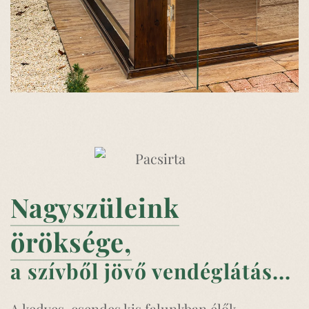
Nagyszüleink
öröksége,
a szívből jövő vendéglátás...
A kedves, csendes kis falunkban élők