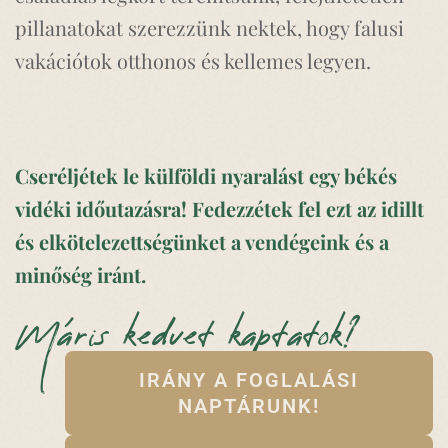
pillanatokat szerezzünk nektek, hogy falusi
vakációtok otthonos és kellemes legyen.
Cseréljétek le külföldi nyaralást egy békés
vidéki időutazásra! Fedezzétek fel ezt az idillt
és elkötelezettségünket a vendégeink és a
minőség iránt.
Máris kedvet kaptatok?
IRÁNY A FOGLALÁSI
NAPTÁRUNK!