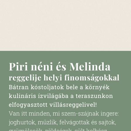
Piri néni és Melinda
reggelije helyi finomságokkal
Bátran kóstoljatok bele a környék
kulináris ízvilágába a teraszunkon
elfogyasztott villásreggelivel!
Van itt minden, mi szem-szájnak ingere:
joghurtok, müzlik, felvágottak és sajtok,
gyümölcsök, zöldségek, sült kolbász,