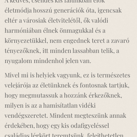
életmódja hosszú generációk óta, igencsak
eltér a városiak életvitelétől, ők valódi
harmóniában élnek önmagukkal és a
környezetükkel, nem engednek teret a zavaró
tényezőknek, itt minden lassabban telik, a
nyugalom mindenhol jelen van.
Mivel mi is helyiek vagyunk, ez is természetes
velejárója az életünknek és fontosnak tartjuk,
hogy megmutassuk a hozzánk érkezőknek,
milyen is az a hamisítatlan vidéki
vendégszeretet. Mindent megteszünk annak
érdekében, hogy egy kis odafigyeléssel
családias légkört teremtsünk, felejthetetlen