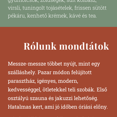
virsli, tuningolt tojásételek, frissen sütött
pékáru, kenhető krémek, kávé és tea.
Rólunk mondtátok
Messze-messze többet nyújt, mint egy
Val
szálláshely. Pazar módon felújított
lel
parasztház, igényes, modern,
Ver
kedvességgel, ötletekkel teli szobák. Első
kör
osztályú szauna és jakuzzi lehetőség.
ber
Hatalmas kert, ami jó időben óriási előny.
han
el