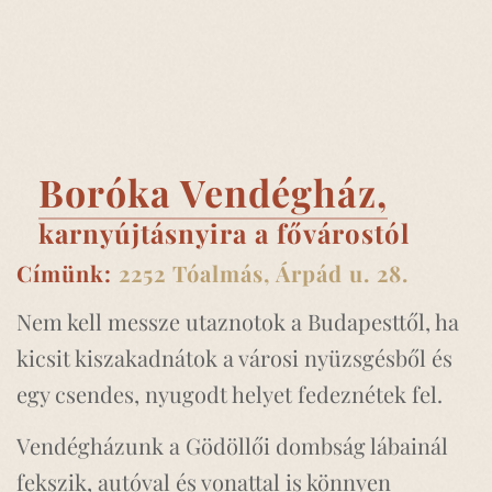
Boróka Vendégház,
karnyújtásnyira a fővárostól
Címünk:
2252 Tóalmás, Árpád u. 28.
Nem kell messze utaznotok a Budapesttől, ha
kicsit kiszakadnátok a városi nyüzsgésből és
egy csendes, nyugodt helyet fedeznétek fel.
Vendégházunk a Gödöllői dombság lábainál
fekszik, autóval és vonattal is könnyen